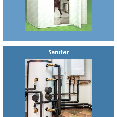
S
anitär