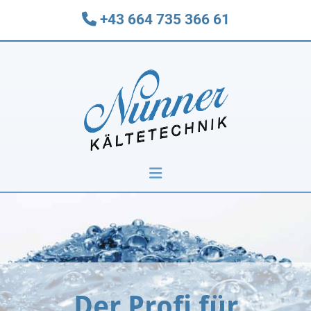
+43 664 735 366 61

Der Profi für